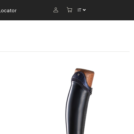
Locator
IT